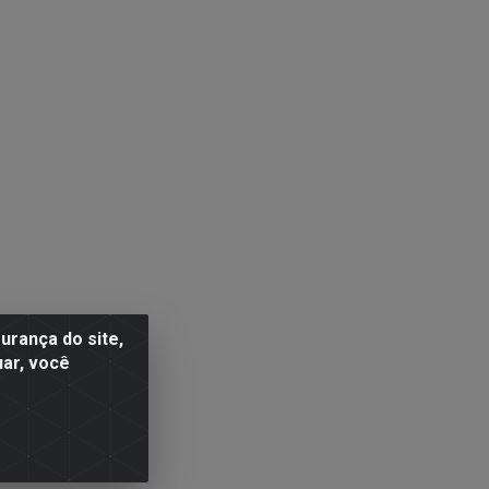
rança do site,
uar, você