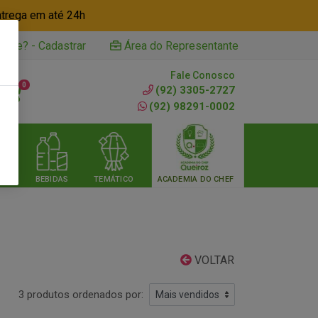
ntrega em até 24h
iente? - Cadastrar
Área do Representante
Fale Conosco
0
(92) 3305-2727
(92) 98291-0002
RIA
BEBIDAS
TEMÁTICO
ACADEMIA DO CHEF
VOLTAR
3 produtos ordenados por: