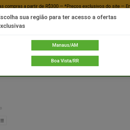
 compras a partir de R$300 — *Preços exclusivos do site — E
scolha sua região para ter acesso a ofertas
Já é cliente? - Entrar
Não é cl
xclusivas
Manaus/AM
Boa Vista/RR
DIENTE/PAPELARIA
FOOD SERVICE
FRIOS
LIMPEZA
MERCEA
PO