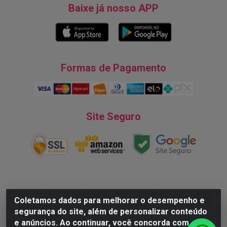
Baixe já nosso APP
Formas de Pagamento
Site Seguro
Natureza Comércio de Descartáveis LTDA - Endereço: Av. do
Coletamos dados para melhorar o desempenho e
Turismo, 28, Tarumã - CNPJ:08.038.545/0001-07 © 2016
segurança do site, além de personalizar conteúdo
Todos dos direitos reservados.
e anúncios. Ao continuar, você concorda com