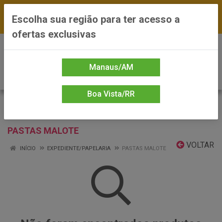
FRETE GRÁTIS nas compras a partir de R$300 —
Escolha sua região para ter acesso a
*Preços exclusivos do site — Entrega em até 24h
ofertas exclusivas
0
Manaus/AM
Boa Vista/RR
PASTAS MALOTE
VOLTAR
INÍCIO
EXPEDIENTE/PAPELARIA
PASTAS MALOTE