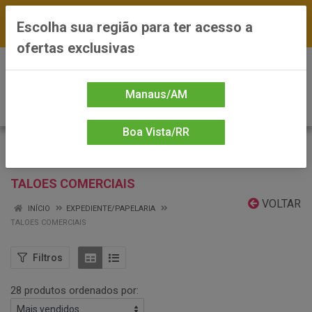
FRETE GRÁTIS nas compras a partir de R$300 —
Escolha sua região para ter acesso a
*Preços exclusivos do site — Entrega em até 24h
ofertas exclusivas
0
Manaus/AM
Boa Vista/RR
TALOES COMERCIAIS
VOLTAR
INÍCIO
EXPEDIENTE/PAPELARIA
TALOES COMERCIAIS
Filtros
28 produtos ordenados por: