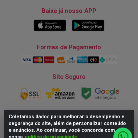
Baixe já nosso APP
Formas de Pagamento
Site Seguro
Coletamos dados para melhorar o desempenho e
segurança do site, além de personalizar conteúdo
Natureza Comércio de Descartáveis LTDA - Endereço: Av. do
e anúncios. Ao continuar, você concorda com
Turismo, 28, Tarumã - CNPJ:08.038.545/0001-07 © 2016
nossa
política de privacidade
Todos dos direitos reservados.