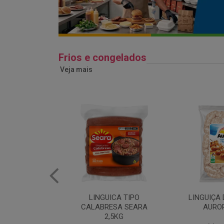
Frios e congelados
Veja mais
ICA TIPO
LINGUIÇA DE FRANGO
QUEIJO 
ESA SEARA
AURORA 5KG
FATIADO 
,5KG