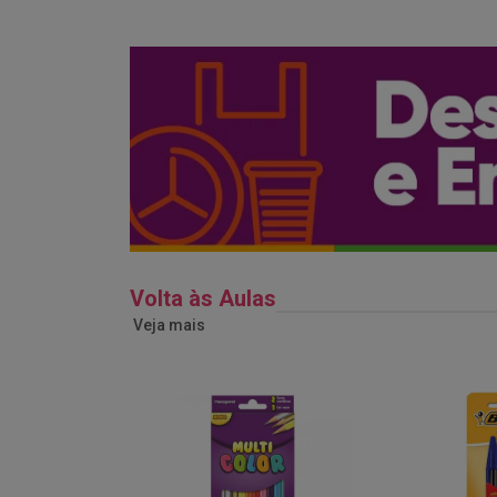
Volta às Aulas
Veja mais