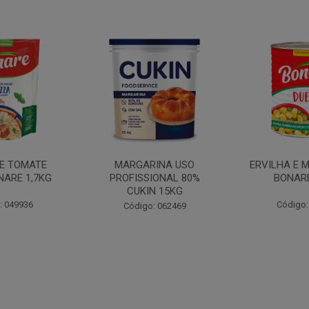
INA USO
ERVILHA E MILHO DUETO
BATATA PAL
IONAL 80%
BONARE 1,7KG
N 15KG
Código: 039756
Código:
: 062469