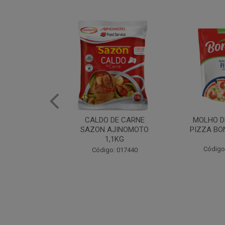
DE CARNE
MOLHO DE TOMATE
MARGAR
AJINOMOTO
PIZZA BONARE 1,7KG
PROFISS
,1KG
CUKI
Código: 049936
: 017440
Código