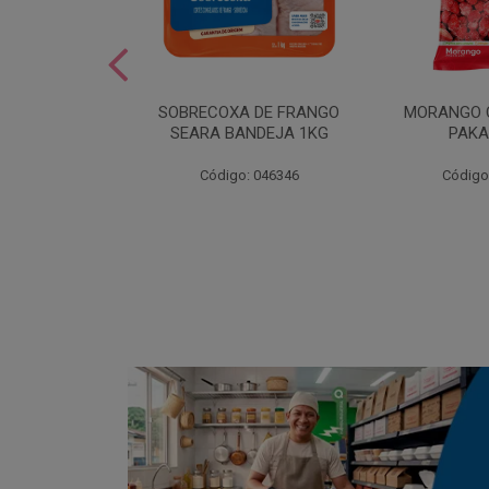
SOBREMESA
SOBRECOXA DE FRANGO
MORANGO 
STRAWPLAST
SEARA BANDEJA 1KG
PAKA
0UN
: 001292
Código: 046346
Código