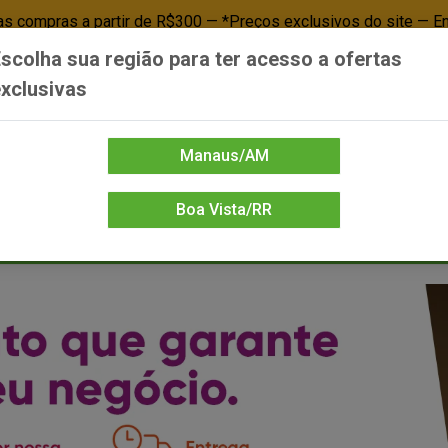
 compras a partir de R$300 — *Preços exclusivos do site — E
scolha sua região para ter acesso a ofertas
Já é cliente? - Entrar
Não é cl
xclusivas
Manaus/AM
Boa Vista/RR
DIENTE/PAPELARIA
FOOD SERVICE
FRIOS
LIMPEZA
MERCEA