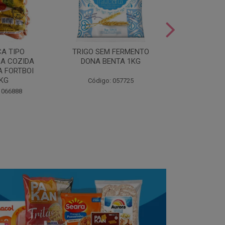
LEITE COND
CA TIPO
TRIGO SEM FERMENTO
- AU
A COZIDA
DONA BENTA 1KG
 FORTBOI
Código:
5KG
Código: 057725
 066888