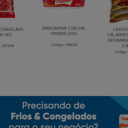
MARGARINA COM SAL
CONGELADO
LINGUI
PRIMOR 250G
N 1KG
CALABRES
DEFUMADA
Código: 048243
2,
: 067398
Código: