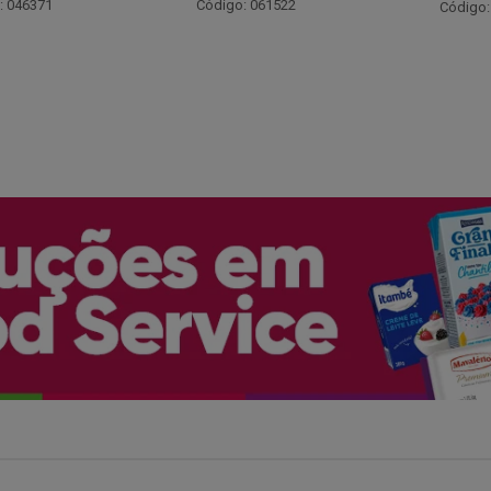
Código:
: 061522
Código: 066530