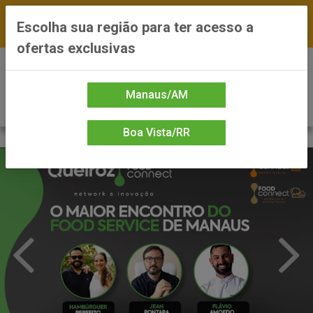
FRETE GRÁTIS nas compras a partir de R$300 —
Escolha sua região para ter acesso a
*Preços exclusivos do site — Entrega em até 24h
ofertas exclusivas
0
Manaus/AM
Boa Vista/RR