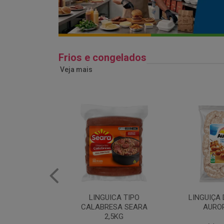
Frios e congelados
Veja mais
ICA TIPO
LINGUIÇA DE FRANGO
QUEIJO 
ESA SEARA
AURORA 5KG
FATIADO 
,5KG