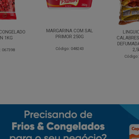
MARGARINA COM SAL
CONGELADO
LINGUI
PRIMOR 250G
N 1KG
CALABRES
DEFUMADA
Código: 048243
2,
: 067398
Código: