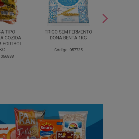
LEITE COND
CA TIPO
TRIGO SEM FERMENTO
- AU
A COZIDA
DONA BENTA 1KG
 FORTBOI
Código:
5KG
Código: 057725
 066888