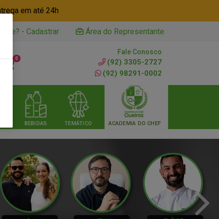
ntrega em até 24h
iente? - Cadastrar
Área do Representante
Fale Conosco
0
(92) 3305-2727
(92) 98291-0002
RIA
BEBIDAS
TEMÁTICO
ACADEMIA DO CHEF