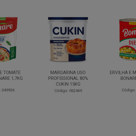
INA USO
ERVILHA E MILHO DUETO
BATATA PAL
IONAL 80%
BONARE 1,7KG
N 15KG
Código: 039756
Código:
: 062469