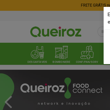
FRETE GRÁTIS nas
E
e
DESCARTAVEIS
BOMBONIERE
CONF/PAN/SORV
EXPE