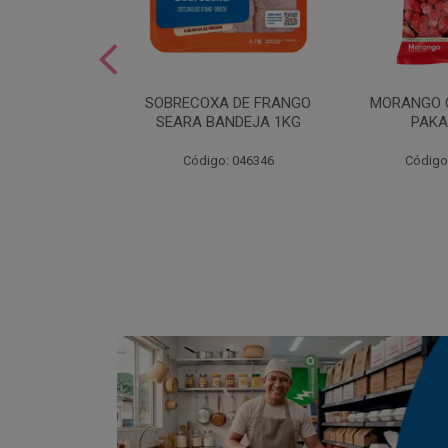
SOBREMESA
SOBRECOXA DE FRANGO
MORANGO 
STRAWPLAST
SEARA BANDEJA 1KG
PAKA
0UN
: 001292
Código: 046346
Código