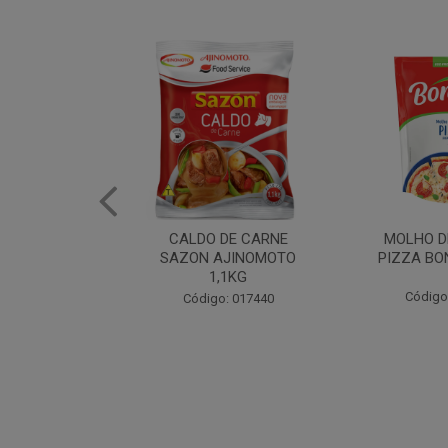
DE CARNE
MOLHO DE TOMATE
MARGAR
AJINOMOTO
PIZZA BONARE 1,7KG
PROFISS
,1KG
CUKI
Código: 049936
: 017440
Código