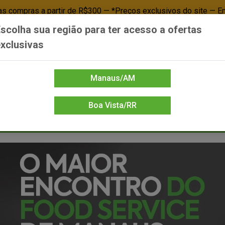
 compras a partir de R$300 — *Preços exclusivos do site — E
scolha sua região para ter acesso a ofertas
Já é cliente? - Entrar
Não é cl
xclusivas
Manaus/AM
Boa Vista/RR
DIENTE/PAPELARIA
FOOD SERVICE
FRIOS
LIMPEZA
MERCEA