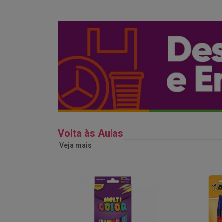
Volta às Aulas
Veja mais