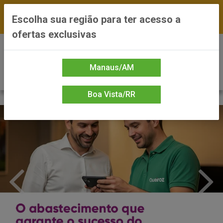
FRETE GRÁTIS nas compras a partir de R$300 —
Escolha sua região para ter acesso a
*Preços exclusivos do site — Entrega em até 24h
ofertas exclusivas
0
Manaus/AM
Boa Vista/RR