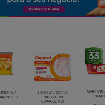
MARGARINA COM SAL
 COXA DE
FILE DE 
PRIMOR 250G
O CONG
FRANGO 
OL 1KG
BANDE