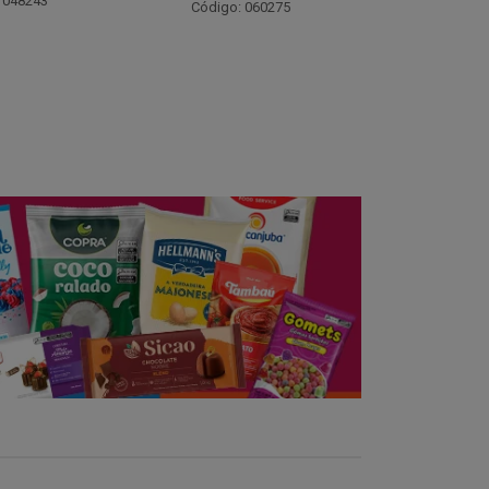
Código: 021782
Código:
 060275