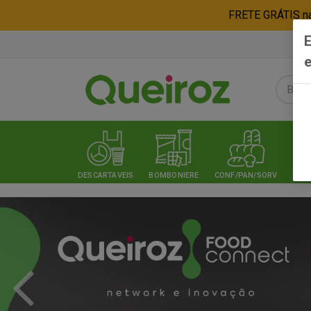
FRETE GRÁTIS nas
E
e
DESCARTAVEIS
BOMBONIERE
CONF/PAN/SORV
EXPE