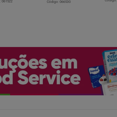
Código: 048243
: 066530
Código: