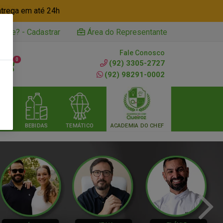
ntrega em até 24h
iente? - Cadastrar
Área do Representante
Fale Conosco
0
(92) 3305-2727
(92) 98291-0002
RIA
BEBIDAS
TEMÁTICO
ACADEMIA DO CHEF