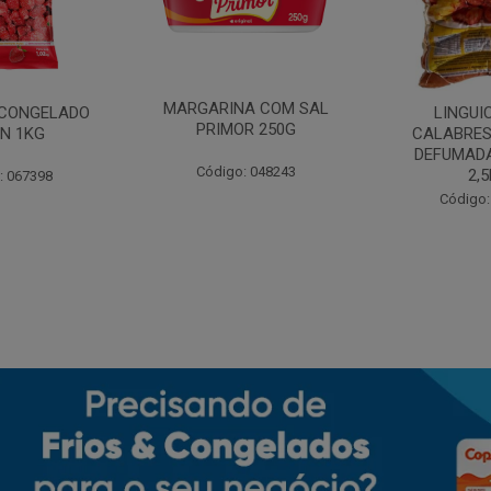
MARGARINA COM SAL
CONGELADO
LINGUI
PRIMOR 250G
N 1KG
CALABRES
DEFUMADA
Código: 048243
2,
: 067398
Código: