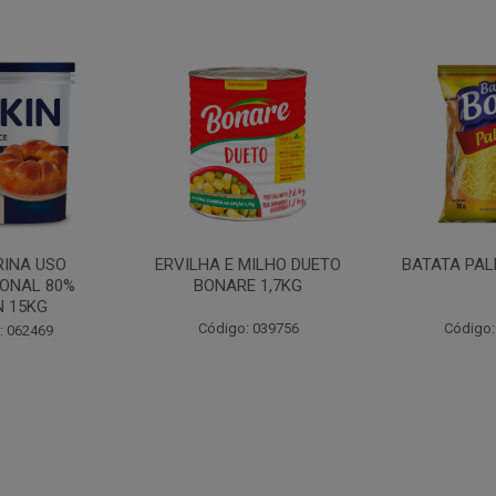
MILHO DUETO
BATATA PALHA BOA 1KG
MOSTARDA
E 1,7KG
CEPERA
: 039756
Código: 052647
Código: