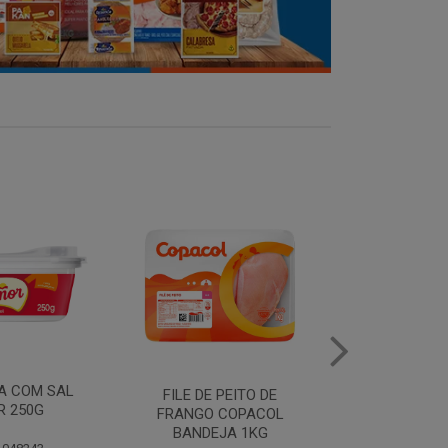
MANTEIGA COM SAL
FILE DE 
PEITO DE
PIRACANJUBA 500G
FRANGO
COPACOL
BANDEJ
JA 1KG