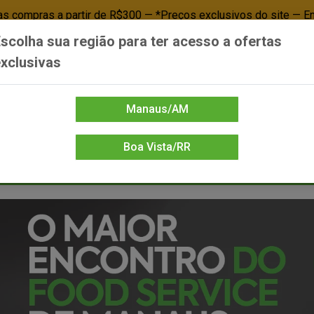
 compras a partir de R$300 — *Preços exclusivos do site — E
scolha sua região para ter acesso a ofertas
Já é cliente? - Entrar
Não é cl
xclusivas
Manaus/AM
Boa Vista/RR
DIENTE/PAPELARIA
FOOD SERVICE
FRIOS
LIMPEZA
MERCEA