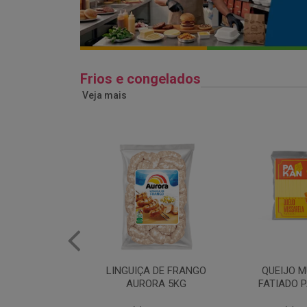
Frios e congelados
Veja mais
 DE FRANGO
QUEIJO MUSSARELA
BANDEJA
RA 5KG
FATIADO PAKAN 200G
FRANG
COPAC