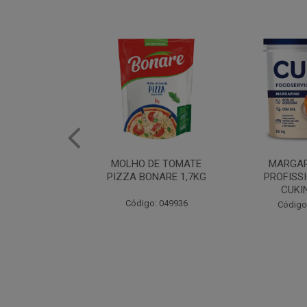
DE TOMATE
MARGARINA USO
ERVILHA E 
NARE 1,7KG
PROFISSIONAL 80%
BONAR
CUKIN 15KG
: 049936
Código
Código: 062469