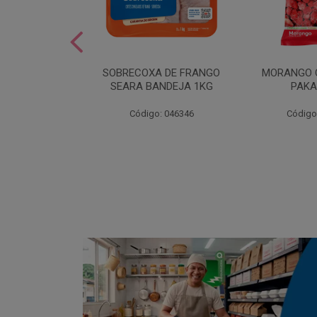
SOBREMESA
SOBRECOXA DE FRANGO
MORANGO 
STRAWPLAST
SEARA BANDEJA 1KG
PAKA
0UN
: 001292
Código: 046346
Código