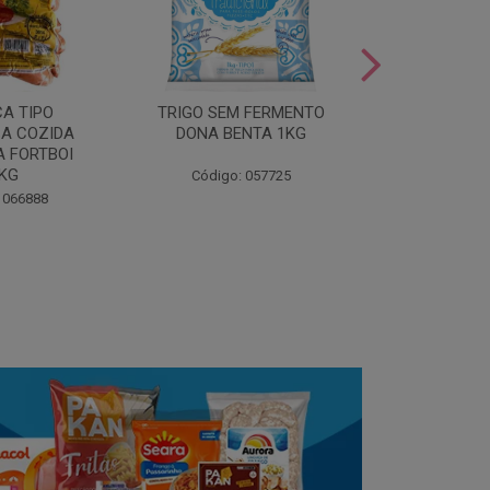
LEITE COND
CA TIPO
TRIGO SEM FERMENTO
- AU
A COZIDA
DONA BENTA 1KG
 FORTBOI
Código:
5KG
Código: 057725
 066888