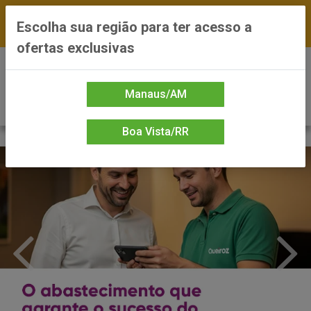
FRETE GRÁTIS nas compras a partir de R$300 —
Escolha sua região para ter acesso a
*Preços exclusivos do site — Entrega em até 24h
ofertas exclusivas
0
Manaus/AM
Boa Vista/RR