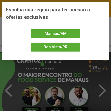
FRETE GRÁTIS nas compras a partir de R$300 —
Escolha sua região para ter acesso a
*Preços exclusivos do site — Entrega em até 24h
ofertas exclusivas
0
Manaus/AM
Boa Vista/RR