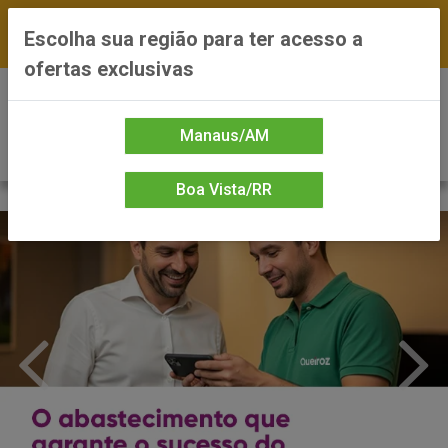
FRETE GRÁTIS nas compras a partir de R$300 —
Escolha sua região para ter acesso a
*Preços exclusivos do site — Entrega em até 24h
ofertas exclusivas
0
Manaus/AM
Boa Vista/RR