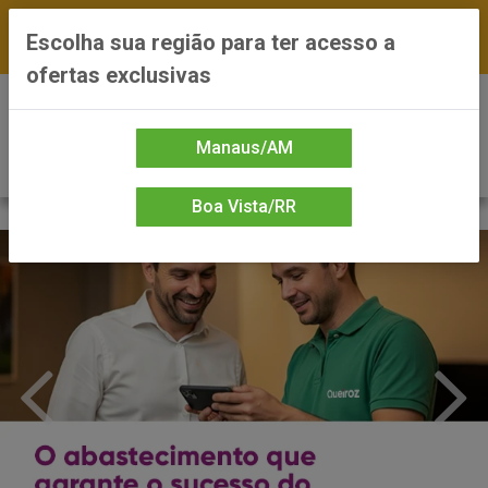
FRETE GRÁTIS nas compras a partir de R$300 —
Escolha sua região para ter acesso a
*Preços exclusivos do site — Entrega em até 24h
ofertas exclusivas
0
Manaus/AM
Boa Vista/RR