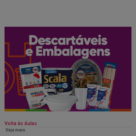
Volta às Aulas
Veja mais