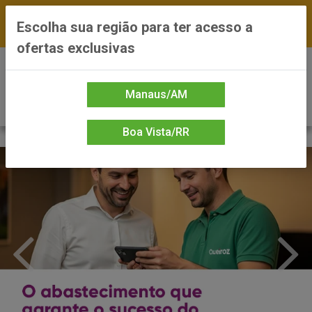
FRETE GRÁTIS nas compras a partir de R$300 —
Escolha sua região para ter acesso a
*Preços exclusivos do site — Entrega em até 24h
ofertas exclusivas
0
Manaus/AM
Boa Vista/RR