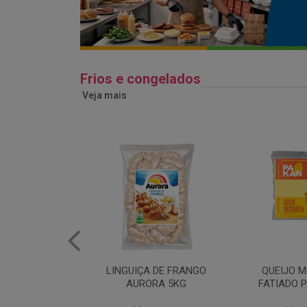
Frios e congelados
Veja mais
 DE FRANGO
QUEIJO MUSSARELA
BANDEJA
RA 5KG
FATIADO PAKAN 200G
FRANG
COPAC