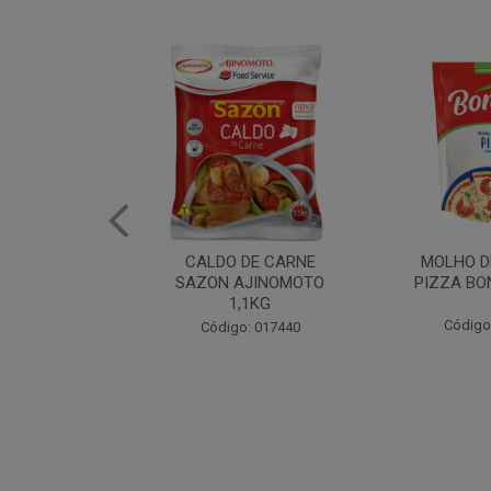
DE CARNE
MOLHO DE TOMATE
MARGAR
AJINOMOTO
PIZZA BONARE 1,7KG
PROFISS
,1KG
CUKI
Código: 049936
: 017440
Código