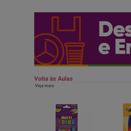
Volta às Aulas
Veja mais