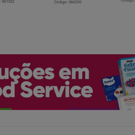
Código: 048243
: 066530
Código: