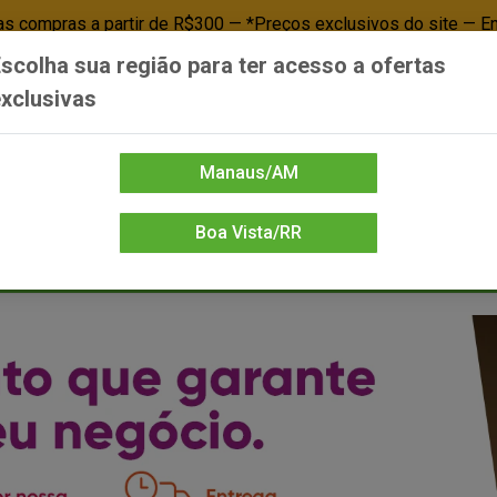
 compras a partir de R$300 — *Preços exclusivos do site — E
scolha sua região para ter acesso a ofertas
Já é cliente? - Entrar
Não é cl
xclusivas
Manaus/AM
Boa Vista/RR
DIENTE/PAPELARIA
FOOD SERVICE
FRIOS
LIMPEZA
MERCEA