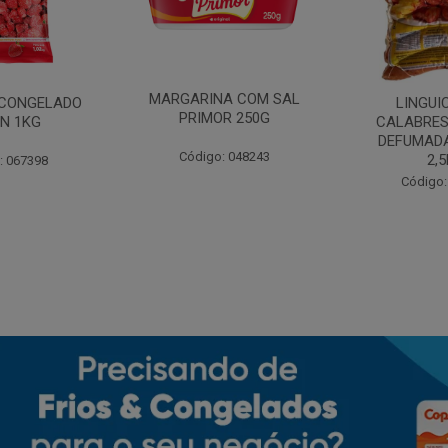
MARGARINA COM SAL
CONGELADO
LINGUI
PRIMOR 250G
N 1KG
CALABRES
DEFUMADA
Código: 048243
2,
: 067398
Código: