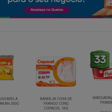
MARGARINA COM SAL
 COXA DE
FILE DE 
PRIMOR 250G
O CONG
FRANGO 
OL 1KG
BANDE