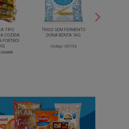
LEITE COND
CA TIPO
TRIGO SEM FERMENTO
- AU
A COZIDA
DONA BENTA 1KG
 FORTBOI
Código:
5KG
Código: 057725
 066888