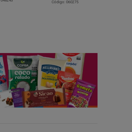
Código: 021782
Código:
 060275