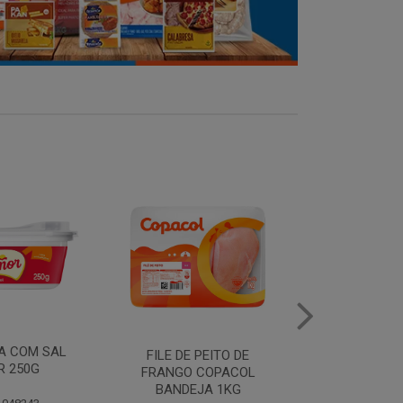
MANTEIGA COM SAL
FILE DE 
PEITO DE
PIRACANJUBA 500G
FRANGO
COPACOL
BANDEJ
JA 1KG