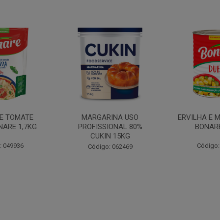
INA USO
ERVILHA E MILHO DUETO
BATATA PAL
IONAL 80%
BONARE 1,7KG
N 15KG
Código: 039756
Código:
: 062469