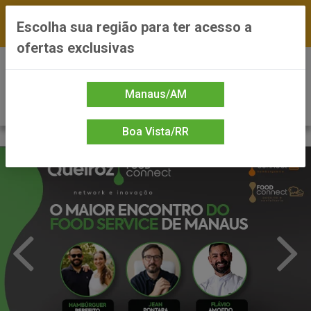
FRETE GRÁTIS nas compras a partir de R$300 —
Escolha sua região para ter acesso a
*Preços exclusivos do site — Entrega em até 24h
ofertas exclusivas
0
Manaus/AM
Boa Vista/RR