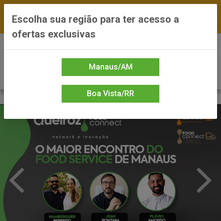
FRETE GRÁTIS nas compras a partir de R$300 —
Escolha sua região para ter acesso a
*Preços exclusivos do site — Entrega em até 24h
ofertas exclusivas
0
Manaus/AM
Boa Vista/RR