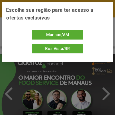
FRETE GRÁTIS nas compras a partir de R$300 —
Escolha sua região para ter acesso a
*Preços exclusivos do site — Entrega em até 24h
ofertas exclusivas
0
Manaus/AM
Boa Vista/RR