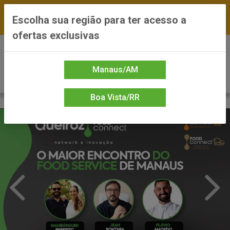
FRETE GRÁTIS nas compras a partir de R$300 —
Escolha sua região para ter acesso a
*Preços exclusivos do site — Entrega em até 24h
ofertas exclusivas
0
Manaus/AM
Boa Vista/RR