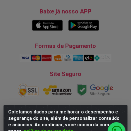
Baixe já nosso APP
Formas de Pagamento
Site Seguro
Coletamos dados para melhorar o desempenho e
segurança do site, além de personalizar conteúdo
Natureza Comércio de Descartáveis LTDA - Endereço: Av. do
e anúncios. Ao continuar, você concorda com
Turismo, 28, Tarumã - CNPJ:08.038.545/0001-07 © 2016