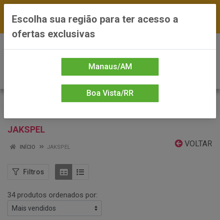
FRETE GRÁTIS nas compras a partir de R$300 —
Escolha sua região para ter acesso a
*Preços exclusivos do site — Entrega em até 24h
ofertas exclusivas
0
Manaus/AM
Boa Vista/RR
JAKSPEL
VOLTAR
INÍCIO
JAKSPEL
Filtros
34 produtos ordenados por: