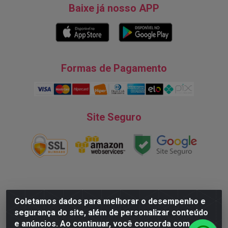
Baixe já nosso APP
Formas de Pagamento
Site Seguro
Natureza Comércio de Descartáveis LTDA - Endereço: Av. do
Coletamos dados para melhorar o desempenho e
Turismo, 28, Tarumã - CNPJ:08.038.545/0001-07 © 2016
segurança do site, além de personalizar conteúdo
Todos dos direitos reservados.
e anúncios. Ao continuar, você concorda com