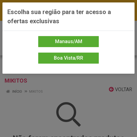
FRETE GRÁTIS nas compras a partir de R$300 —
Escolha sua região para ter acesso a
*Preços exclusivos do site — Entrega em até 24h
ofertas exclusivas
0
Manaus/AM
Boa Vista/RR
MIKITOS
VOLTAR
INÍCIO
MIKITOS