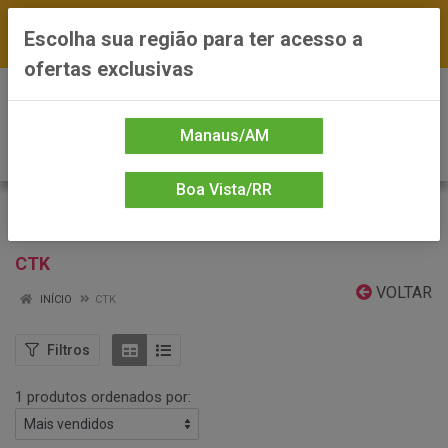
FRETE GRÁTIS nas compras a partir de R$300 —
Escolha sua região para ter acesso a
*Preços exclusivos do site — Entrega em até 24h
ofertas exclusivas
0
Manaus/AM
Boa Vista/RR
CTK
VOLTAR
INÍCIO
CTK
Filtros
1 produtos ordenados por: