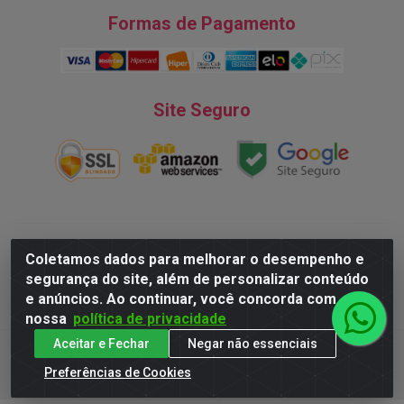
Formas de Pagamento
Site Seguro
Natureza Comércio de Descartáveis LTDA - Endereço: Av. do
Coletamos dados para melhorar o desempenho e
Turismo, 28, Tarumã - CNPJ:08.038.545/0001-07 © 2016
segurança do site, além de personalizar conteúdo
Todos dos direitos reservados.
e anúncios. Ao continuar, você concorda com
nossa
política de privacidade
Aceitar e Fechar
Negar não essenciais
Preferências de Cookies