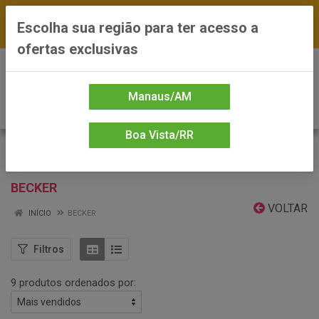
FRETE GRÁTIS nas compras a partir de R$300 —
Escolha sua região para ter acesso a
*Preços exclusivos do site — Entrega em até 24h
ofertas exclusivas
0
Manaus/AM
Boa Vista/RR
BECKER
VOLTAR
INÍCIO
BECKER
Filtros
9 produtos ordenados por: