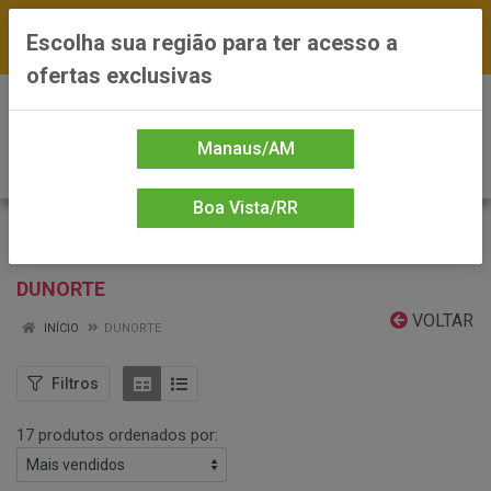
FRETE GRÁTIS nas compras a partir de R$300 —
Escolha sua região para ter acesso a
*Preços exclusivos do site — Entrega em até 24h
ofertas exclusivas
0
Manaus/AM
Boa Vista/RR
DUNORTE
VOLTAR
INÍCIO
DUNORTE
Filtros
17 produtos ordenados por: