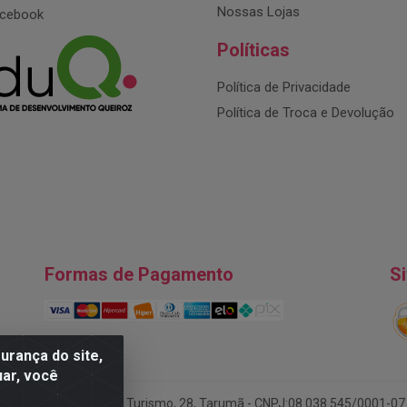
Nossas Lojas
cebook
Políticas
Política de Privacidade
Política de Troca e Devolução
Formas de Pagamento
S
rança do site,
uar, você
DA - Endereço: Av. do Turismo, 28, Tarumã - CNPJ:08.038.545/0001-07 