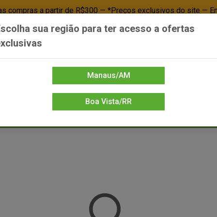
 compras a partir de R$300 — *Preços exclusivos do site — E
scolha sua região para ter acesso a ofertas
Já é cliente? - Entrar
Não é cl
xclusivas
Manaus/AM
Boa Vista/RR
DIENTE/PAPELARIA
FOOD SERVICE
FRIOS
LIMPEZA
MERCEA