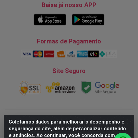
Baixe já nosso APP
Formas de Pagamento
Site Seguro
Natureza Comércio de Descartáveis LTDA - Endereço: Av. do
Coletamos dados para melhorar o desempenho e
Turismo, 28, Tarumã - CNPJ:08.038.545/0001-07 © 2016
segurança do site, além de personalizar conteúdo
Todos dos direitos reservados.
e anúncios. Ao continuar, você concorda com