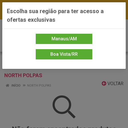
FRETE GRÁTIS nas compras a partir de R$300 —
Escolha sua região para ter acesso a
*Preços exclusivos do site — Entrega em até 24h
ofertas exclusivas
0
Manaus/AM
Boa Vista/RR
NORTH POLPAS
VOLTAR
INÍCIO
NORTH POLPAS