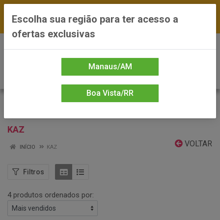
FRETE GRÁTIS nas compras a partir de R$300 —
Escolha sua região para ter acesso a
*Preços exclusivos do site — Entrega em até 24h
ofertas exclusivas
0
Manaus/AM
Boa Vista/RR
KAZ
VOLTAR
INÍCIO
KAZ
Filtros
4 produtos ordenados por: