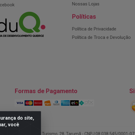
Nossas Lojas
cebook
Políticas
Política de Privacidade
Política de Troca e Devolução
Formas de Pagamento
S
rança do site,
uar, você
DA - Endereço: Av. do Turismo, 28, Tarumã - CNPJ:08.038.545/0001-07 