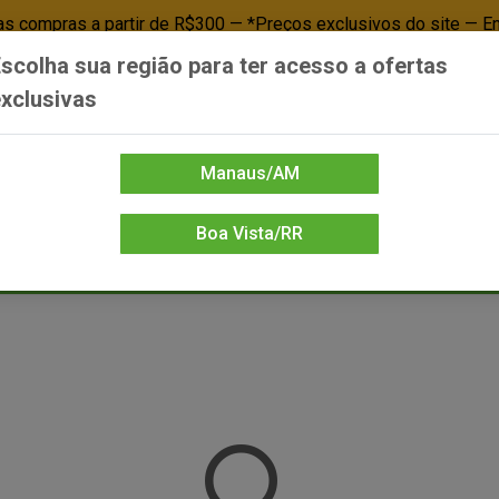
 compras a partir de R$300 — *Preços exclusivos do site — E
scolha sua região para ter acesso a ofertas
Já é cliente? - Entrar
Não é cl
xclusivas
Manaus/AM
Boa Vista/RR
DIENTE/PAPELARIA
FOOD SERVICE
FRIOS
LIMPEZA
MERCEA