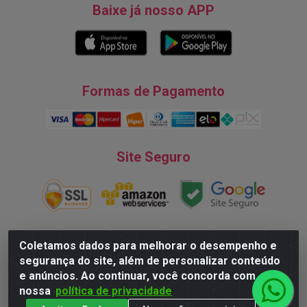
Baixe já nosso APP
Formas de Pagamento
Site Seguro
Coletamos dados para melhorar o desempenho e
segurança do site, além de personalizar conteúdo
Natureza Comércio de Descartáveis LTDA - Endereço: Av. do
e anúncios. Ao continuar, você concorda com
Turismo, 28, Tarumã - CNPJ:08.038.545/0001-07 © 2016
nossa
política de privacidade
Todos dos direitos reservados.