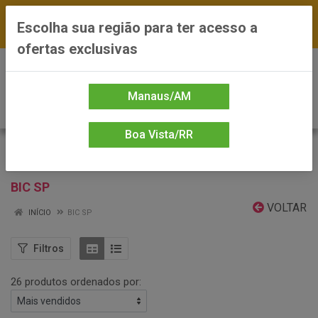
FRETE GRÁTIS nas compras a partir de R$300 —
Escolha sua região para ter acesso a
*Preços exclusivos do site — Entrega em até 24h
ofertas exclusivas
0
Manaus/AM
Boa Vista/RR
BIC SP
VOLTAR
INÍCIO
BIC SP
Filtros
26 produtos ordenados por: