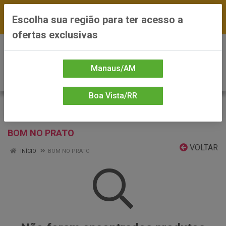
FRETE GRÁTIS nas compras a partir de R$300 —
Escolha sua região para ter acesso a
*Preços exclusivos do site — Entrega em até 24h
ofertas exclusivas
0
Manaus/AM
Boa Vista/RR
BOM NO PRATO
VOLTAR
INÍCIO
BOM NO PRATO