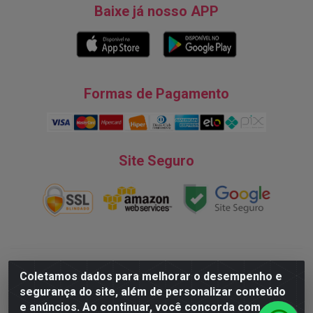
Baixe já nosso APP
Formas de Pagamento
Site Seguro
Natureza Comércio de Descartáveis LTDA - Endereço: Av. do
Coletamos dados para melhorar o desempenho e
Turismo, 28, Tarumã - CNPJ:08.038.545/0001-07 © 2016
segurança do site, além de personalizar conteúdo
Todos dos direitos reservados.
e anúncios. Ao continuar, você concorda com