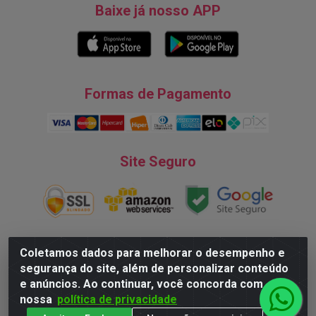
Baixe já nosso APP
Formas de Pagamento
Site Seguro
Coletamos dados para melhorar o desempenho e
segurança do site, além de personalizar conteúdo
Natureza Comércio de Descartáveis LTDA - Endereço: Av. do
e anúncios. Ao continuar, você concorda com
Turismo, 28, Tarumã - CNPJ:08.038.545/0001-07 © 2016
nossa
política de privacidade
Todos dos direitos reservados.