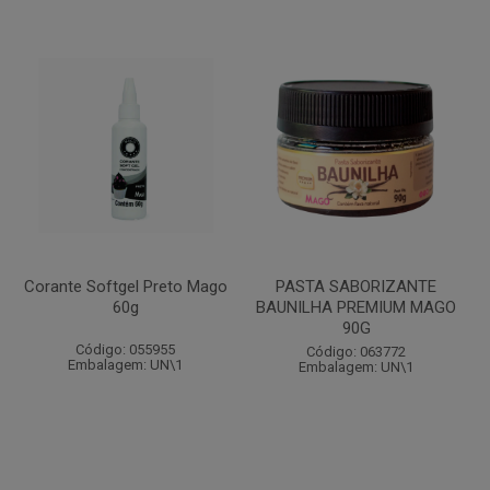
Corante Softgel Preto Mago
PASTA SABORIZANTE
60g
BAUNILHA PREMIUM MAGO
90G
Código: 055955
Código: 063772
Embalagem: UN\1
Embalagem: UN\1