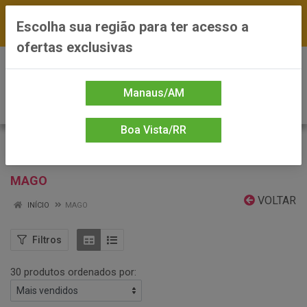
FRETE GRÁTIS nas compras a partir de R$300 —
Escolha sua região para ter acesso a
*Preços exclusivos do site — Entrega em até 24h
ofertas exclusivas
0
Manaus/AM
Boa Vista/RR
MAGO
VOLTAR
INÍCIO
MAGO
Filtros
30 produtos ordenados por: