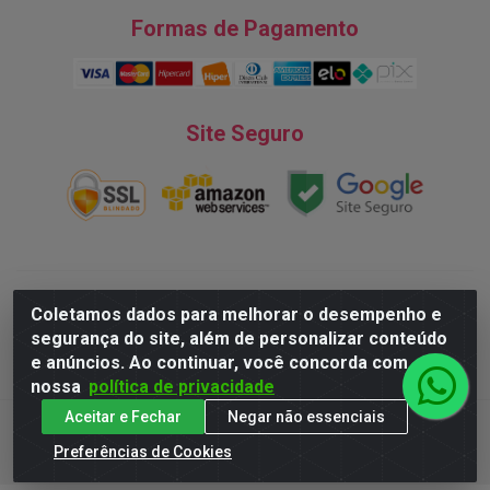
Formas de Pagamento
Site Seguro
Natureza Comércio de Descartáveis LTDA - Endereço: Av. do
Coletamos dados para melhorar o desempenho e
Turismo, 28, Tarumã - CNPJ:08.038.545/0001-07 © 2016
segurança do site, além de personalizar conteúdo
Todos dos direitos reservados.
e anúncios. Ao continuar, você concorda com
nossa
política de privacidade
Aceitar e Fechar
Negar não essenciais
Preferências de Cookies