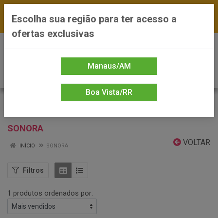
FRETE GRÁTIS nas compras a partir de R$300 —
Escolha sua região para ter acesso a
*Preços exclusivos do site — Entrega em até 24h
ofertas exclusivas
0
Manaus/AM
Boa Vista/RR
SONORA
VOLTAR
INÍCIO
SONORA
Filtros
1 produtos ordenados por: