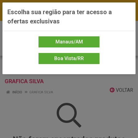
FRETE GRÁTIS nas compras a partir de R$300 —
Escolha sua região para ter acesso a
*Preços exclusivos do site — Entrega em até 24h
ofertas exclusivas
0
Manaus/AM
Boa Vista/RR
GRAFICA SILVA
VOLTAR
INÍCIO
GRAFICA SILVA