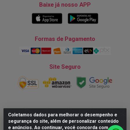
Baixe já nosso APP
Formas de Pagamento
Site Seguro
Natureza Comércio de Descartáveis LTDA - Endereço: Av. do
Coletamos dados para melhorar o desempenho e
Turismo, 28, Tarumã - CNPJ:08.038.545/0001-07 © 2016
segurança do site, além de personalizar conteúdo
Todos dos direitos reservados.
e anúncios. Ao continuar, você concorda com