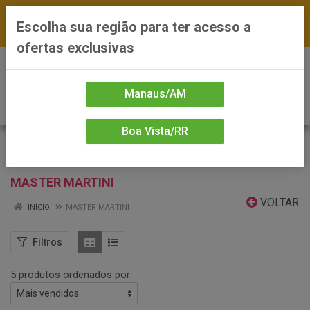
FRETE GRÁTIS nas compras a partir de R$300 —
Escolha sua região para ter acesso a
*Preços exclusivos do site — Entrega em até 24h
ofertas exclusivas
0
Manaus/AM
Boa Vista/RR
MASTER MARTINI
VOLTAR
INÍCIO
MASTER MARTINI
Filtros
5 produtos ordenados por: