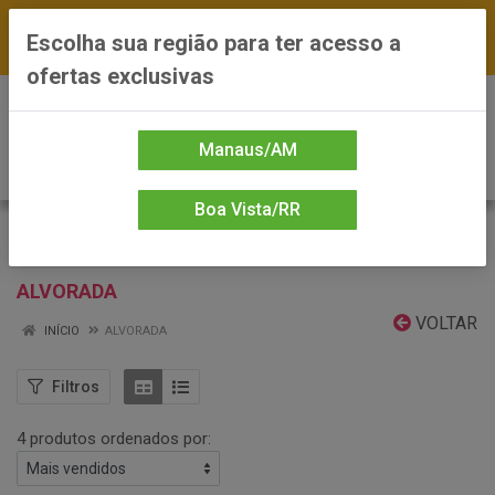
FRETE GRÁTIS nas compras a partir de R$300 —
Escolha sua região para ter acesso a
*Preços exclusivos do site — Entrega em até 24h
ofertas exclusivas
0
Manaus/AM
Boa Vista/RR
ALVORADA
VOLTAR
INÍCIO
ALVORADA
Filtros
4 produtos ordenados por: