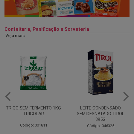
Confeitaria, Panificação e Sorveteria
Veja mais
LEITE CONDENSADO
CHANTILINHO EM PO 400G
SEMIDESNATADO TIROL
MIX
395G
Código: 037442
Código: 046325