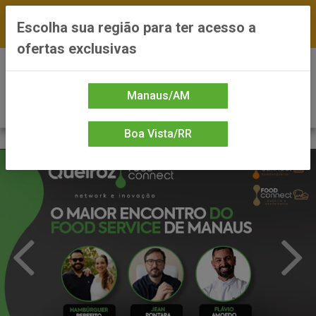
FRETE GRÁTIS nas compras a partir de R$300 —
Escolha sua região para ter acesso a
*Preços exclusivos do site — Entrega em até 24h
ofertas exclusivas
0
Manaus/AM
Boa Vista/RR