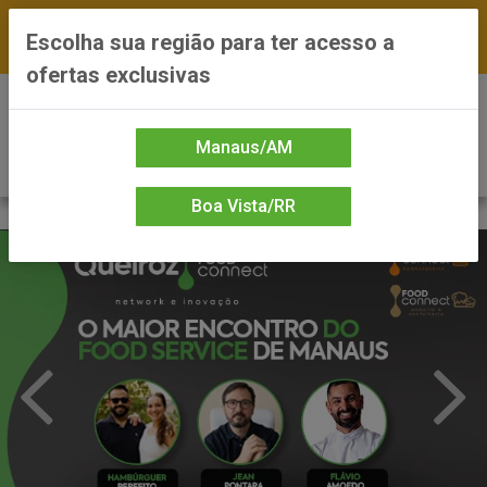
FRETE GRÁTIS nas compras a partir de R$300 —
Escolha sua região para ter acesso a
*Preços exclusivos do site — Entrega em até 24h
ofertas exclusivas
0
Manaus/AM
Boa Vista/RR