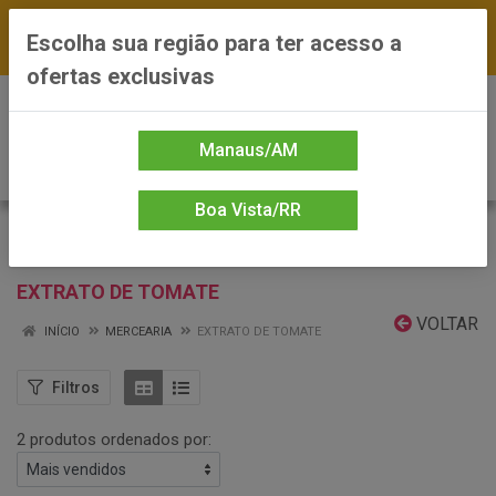
FRETE GRÁTIS nas compras a partir de R$300 —
Escolha sua região para ter acesso a
*Preços exclusivos do site — Entrega em até 24h
ofertas exclusivas
0
Manaus/AM
Boa Vista/RR
EXTRATO DE TOMATE
VOLTAR
INÍCIO
MERCEARIA
EXTRATO DE TOMATE
Filtros
2 produtos ordenados por: