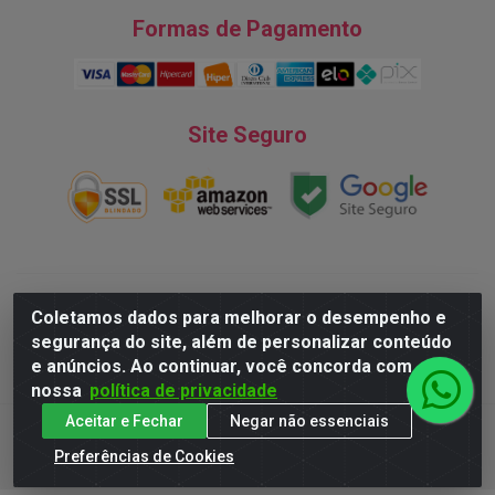
Formas de Pagamento
Site Seguro
Natureza Comércio de Descartáveis LTDA - Endereço: Av. do
Coletamos dados para melhorar o desempenho e
Turismo, 28, Tarumã - CNPJ:08.038.545/0001-07 © 2016
segurança do site, além de personalizar conteúdo
Todos dos direitos reservados.
e anúncios. Ao continuar, você concorda com
nossa
política de privacidade
Aceitar e Fechar
Negar não essenciais
Preferências de Cookies