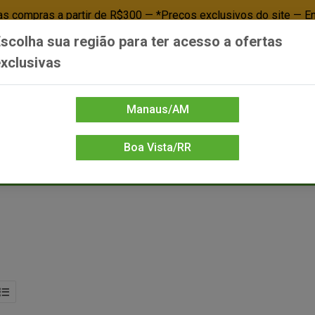
 compras a partir de R$300 — *Preços exclusivos do site — E
scolha sua região para ter acesso a ofertas
Já é cliente? - Entrar
Não é cl
xclusivas
Manaus/AM
Boa Vista/RR
DIENTE/PAPELARIA
FOOD SERVICE
FRIOS
LIMPEZA
MERCEA