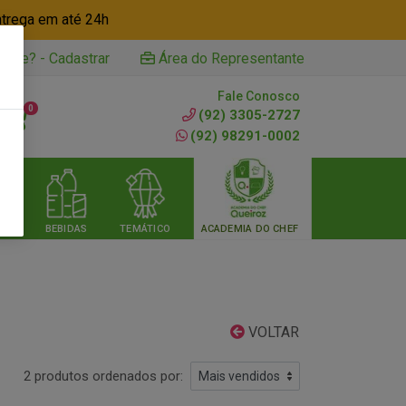
ntrega em até 24h
iente? - Cadastrar
Área do Representante
Fale Conosco
0
(92) 3305-2727
(92) 98291-0002
RIA
BEBIDAS
TEMÁTICO
ACADEMIA DO CHEF
VOLTAR
2 produtos ordenados por: