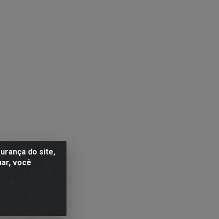
rança do site,
uar, você