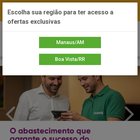
FRETE GRÁTIS nas compras a partir de R$300 —
Escolha sua região para ter acesso a
*Preços exclusivos do site — Entrega em até 24h
ofertas exclusivas
0
Manaus/AM
Boa Vista/RR