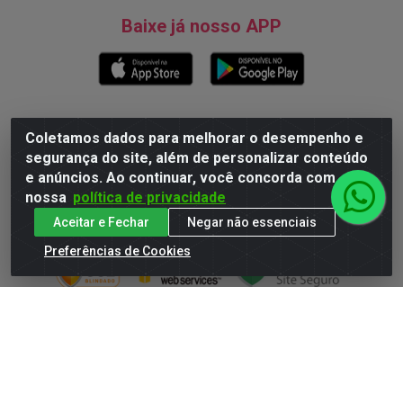
Baixe já nosso APP
Formas de Pagamento
Coletamos dados para melhorar o desempenho e
segurança do site, além de personalizar conteúdo
e anúncios. Ao continuar, você concorda com
nossa
política de privacidade
Site Seguro
Aceitar e Fechar
Negar não essenciais
Preferências de Cookies
Natureza Comércio de Descartáveis LTDA - Endereço: Av. do
Turismo, 28, Tarumã - CNPJ:08.038.545/0001-07 © 2016
Todos dos direitos reservados.