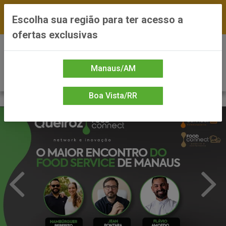
FRETE GRÁTIS nas compras a partir de R$300 —
Escolha sua região para ter acesso a
*Preços exclusivos do site — Entrega em até 24h
ofertas exclusivas
0
Manaus/AM
Boa Vista/RR