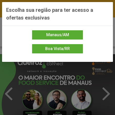
FRETE GRÁTIS nas compras a partir de R$300 —
Escolha sua região para ter acesso a
*Preços exclusivos do site — Entrega em até 24h
ofertas exclusivas
0
Manaus/AM
Boa Vista/RR