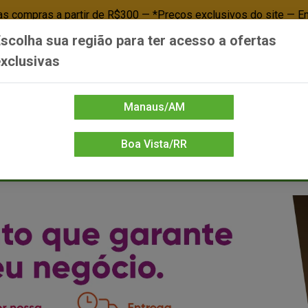
 compras a partir de R$300 — *Preços exclusivos do site — E
scolha sua região para ter acesso a ofertas
Já é cliente? - Entrar
Não é cl
xclusivas
Manaus/AM
Boa Vista/RR
DIENTE/PAPELARIA
FOOD SERVICE
FRIOS
LIMPEZA
MERCEA