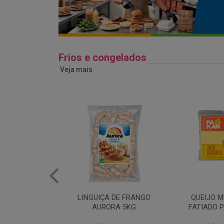
Frios e congelados
Veja mais
 DE FRANGO
QUEIJO MUSSARELA
BANDEJA
RA 5KG
FATIADO PAKAN 200G
FRANG
COPAC