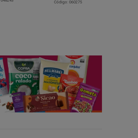
Código: 021782
Código:
 060275