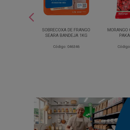
SOBREMESA
SOBRECOXA DE FRANGO
MORANGO 
STRAWPLAST
SEARA BANDEJA 1KG
PAKA
0UN
: 001292
Código: 046346
Código