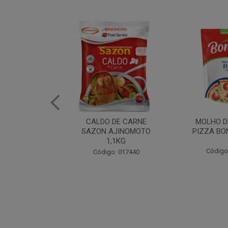
DE CARNE
MOLHO DE TOMATE
MARGAR
AJINOMOTO
PIZZA BONARE 1,7KG
PROFISS
,1KG
CUKI
Código: 049936
: 017440
Código