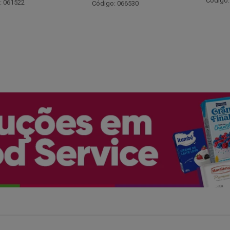
Código: 048243
: 066530
Código: