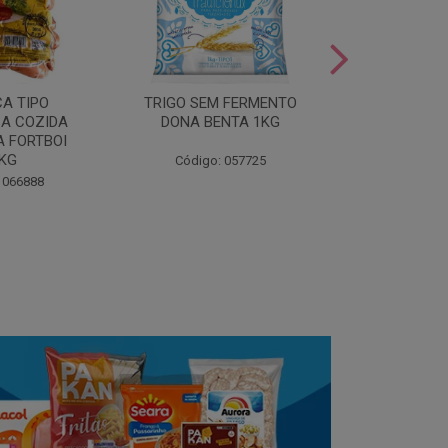
LEITE COND
CA TIPO
TRIGO SEM FERMENTO
- AU
A COZIDA
DONA BENTA 1KG
 FORTBOI
Código:
5KG
Código: 057725
 066888