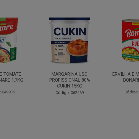
INA USO
ERVILHA E MILHO DUETO
BATATA PAL
IONAL 80%
BONARE 1,7KG
N 15KG
Código: 039756
Código:
: 062469