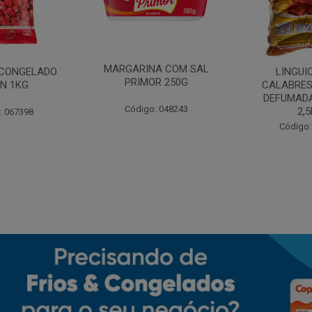
MARGARINA COM SAL
CONGELADO
LINGUI
PRIMOR 250G
N 1KG
CALABRES
DEFUMADA
Código: 048243
2,
: 067398
Código: