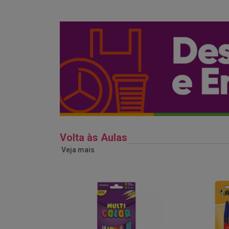
Volta às Aulas
Veja mais