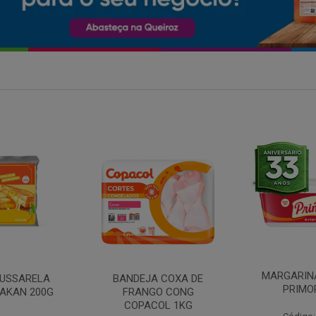
MARGARINA COM SAL
 COXA DE
FILE DE 
PRIMOR 250G
O CONG
FRANGO 
OL 1KG
BANDE