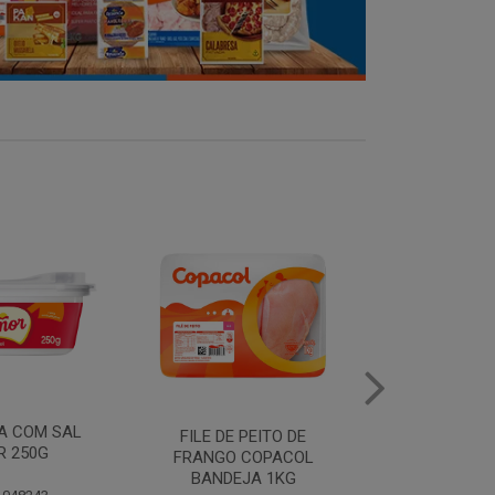
MANTEIGA COM SAL
FILE DE 
PEITO DE
PIRACANJUBA 500G
FRANGO
COPACOL
BANDEJ
JA 1KG