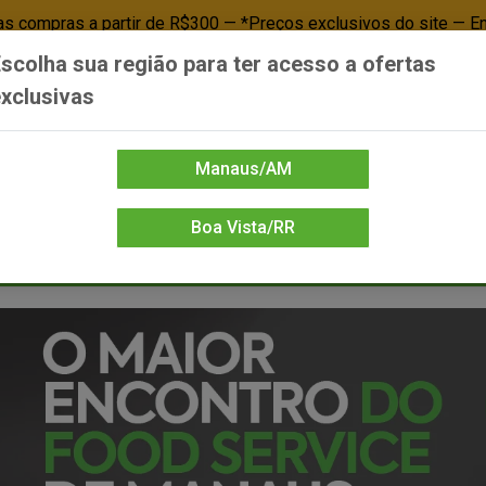
 compras a partir de R$300 — *Preços exclusivos do site — E
scolha sua região para ter acesso a ofertas
Já é cliente? - Entrar
Não é cl
xclusivas
Manaus/AM
Boa Vista/RR
DIENTE/PAPELARIA
FOOD SERVICE
FRIOS
LIMPEZA
MERCEA