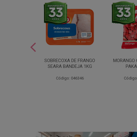
SOBREMESA
SOBRECOXA DE FRANGO
MORANGO 
STRAWPLAST
SEARA BANDEJA 1KG
PAKA
0UN
: 001292
Código: 046346
Código