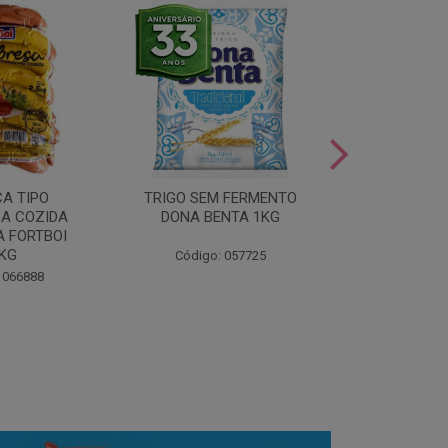
LEITE COND
CA TIPO
TRIGO SEM FERMENTO
- AU
A COZIDA
DONA BENTA 1KG
 FORTBOI
Código:
5KG
Código: 057725
 066888