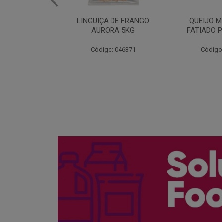
 DE FRANGO
QUEIJO MUSSARELA
BANDEJA
RA 5KG
FATIADO PAKAN 200G
FRANG
COPAC
: 046371
Código: 061522
Código