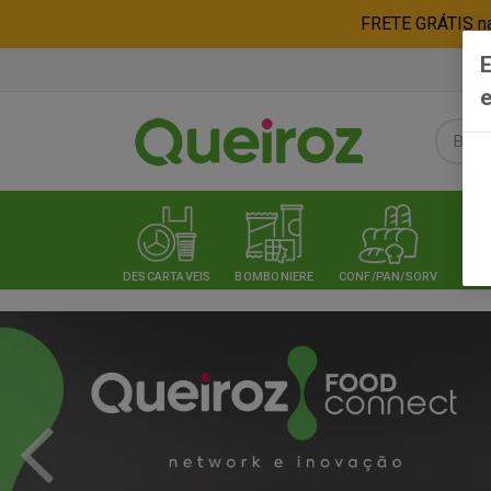
FRETE GRÁTIS nas
E
e
DESCARTAVEIS
BOMBONIERE
CONF/PAN/SORV
EXPE