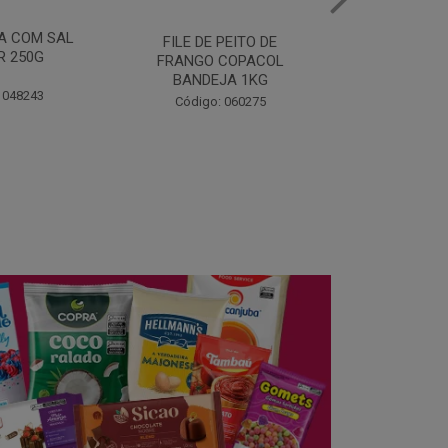
MANTEIGA COM SAL
FILE DE 
PEITO DE
PIRACANJUBA 500G
FRANGO
COPACOL
BANDEJ
JA 1KG
Código: 021782
Código:
 060275