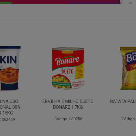
MILHO DUETO
BATATA PALHA BOA 1KG
MOSTARDA
E 1,7KG
CEPERA
: 039756
Código: 052647
Código: