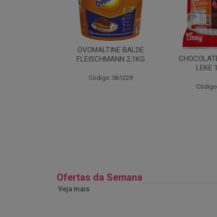
TAMPA G-307
OVOMALTINE BALDE
ALVANOTEK
CHOCOLATE
FLEISCHMANN 2,1KG
5UN
LEKE 
: 026687
Código: 061229
Código
Ofertas da Semana
Veja mais