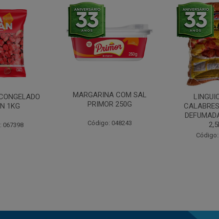
MARGARINA COM SAL
CONGELADO
LINGUI
PRIMOR 250G
N 1KG
CALABRES
DEFUMADA
Código: 048243
2,
: 067398
Código: