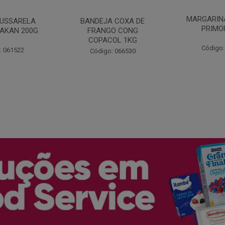
MARGARINA COM SAL
 COXA DE
FILE DE 
PRIMOR 250G
O CONG
FRANGO 
OL 1KG
BANDE
Código: 048243
: 066530
Código: