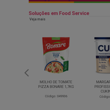
Soluções em Food Service
Veja mais
DE TOMATE
MARGARINA USO
ERVILHA E 
NARE 1,7KG
PROFISSIONAL 80%
BONAR
CUKIN 15KG
: 049936
Código
Código: 062469