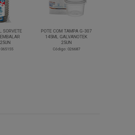
OVOMALTI
L SORVETE
POTE COM TAMPA G-307
FLEISCHMA
 EMBALAR
145ML GALVANOTEK
 25UN
25UN
Código:
 065155
Código: 026687