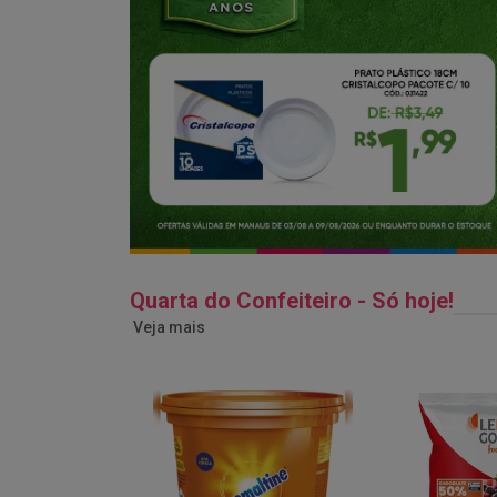
Quarta do Confeiteiro - Só hoje!
Veja mais