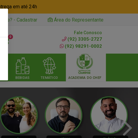
ntrega em até 24h
iente? - Cadastrar
Área do Representante
Fale Conosco
0
(92) 3305-2727
(92) 98291-0002
RIA
BEBIDAS
TEMÁTICO
ACADEMIA DO CHEF