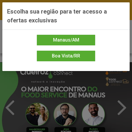
FRETE GRÁTIS nas compras a partir de R$300 —
Escolha sua região para ter acesso a
*Preços exclusivos do site — Entrega em até 24h
ofertas exclusivas
0
Manaus/AM
Boa Vista/RR