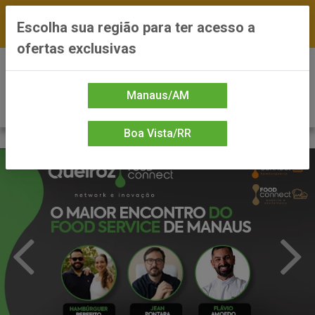
FRETE GRÁTIS nas compras a partir de R$300 —
Escolha sua região para ter acesso a
*Preços exclusivos do site — Entrega em até 24h
ofertas exclusivas
0
Manaus/AM
Boa Vista/RR