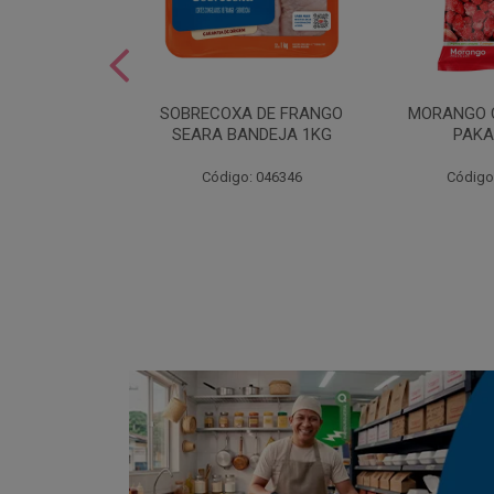
SOBREMESA
SOBRECOXA DE FRANGO
MORANGO 
STRAWPLAST
SEARA BANDEJA 1KG
PAKA
0UN
: 001292
Código: 046346
Código