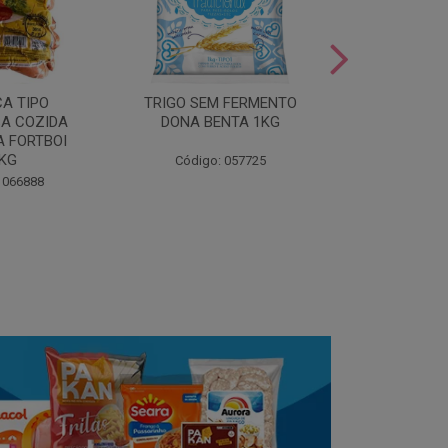
LEITE COND
CA TIPO
TRIGO SEM FERMENTO
- AU
A COZIDA
DONA BENTA 1KG
 FORTBOI
Código:
5KG
Código: 057725
 066888