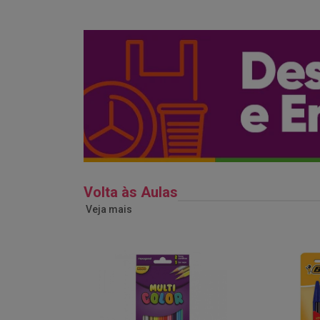
Volta às Aulas
Veja mais