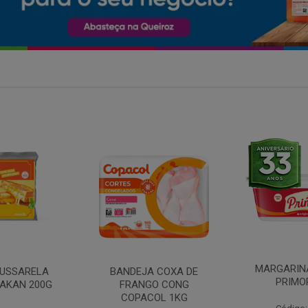
MARGARINA COM SAL
 COXA DE
FILE DE 
PRIMOR 250G
O CONG
FRANGO 
OL 1KG
BANDE