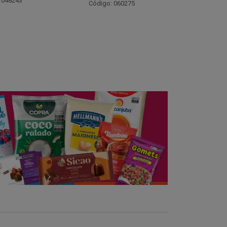
Código: 021782
Código:
 060275