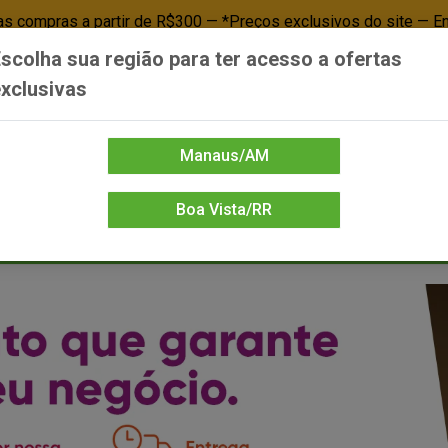
 compras a partir de R$300 — *Preços exclusivos do site — E
scolha sua região para ter acesso a ofertas
Já é cliente? - Entrar
Não é cl
xclusivas
Manaus/AM
Boa Vista/RR
DIENTE/PAPELARIA
FOOD SERVICE
FRIOS
LIMPEZA
MERCEA