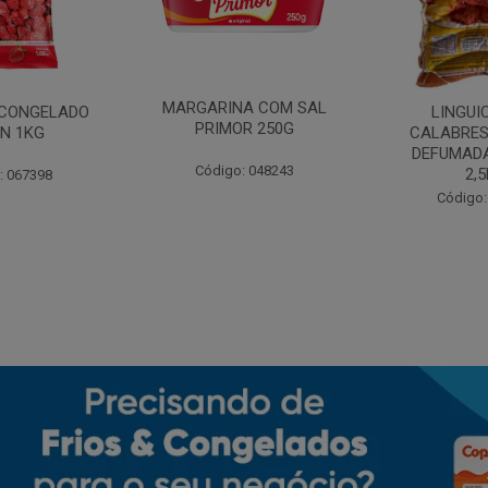
MARGARINA COM SAL
CONGELADO
LINGUI
PRIMOR 250G
N 1KG
CALABRES
DEFUMADA
Código: 048243
2,
: 067398
Código: