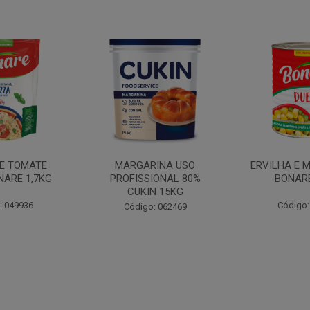
INA USO
ERVILHA E MILHO DUETO
BATATA PAL
IONAL 80%
BONARE 1,7KG
N 15KG
Código: 039756
Código:
: 062469