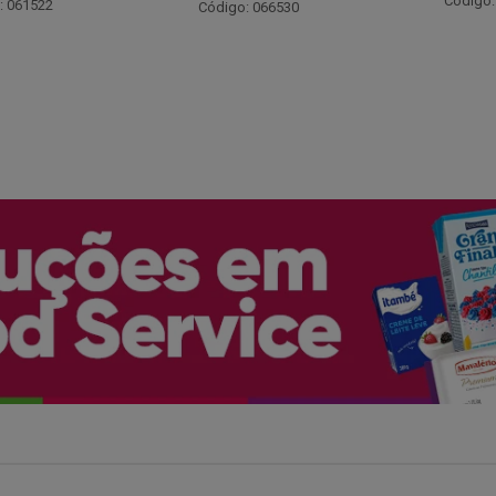
Código: 048243
: 066530
Código: