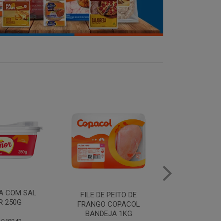
MANTEIGA COM SAL
FILE DE 
PEITO DE
PIRACANJUBA 500G
FRANGO
COPACOL
BANDEJ
JA 1KG