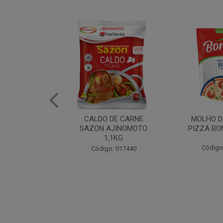
DE CARNE
MOLHO DE TOMATE
MARGAR
AJINOMOTO
PIZZA BONARE 1,7KG
PROFISS
,1KG
CUKI
Código: 049936
: 017440
Código