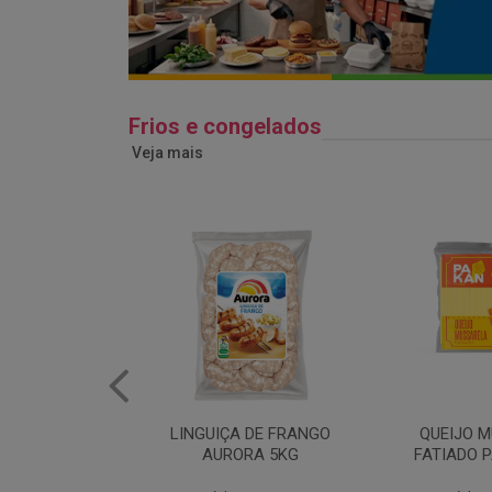
Frios e congelados
Veja mais
 DE FRANGO
QUEIJO MUSSARELA
BANDEJA
RA 5KG
FATIADO PAKAN 200G
FRANG
COPAC