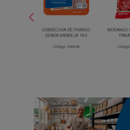
SOBREMESA
SOBRECOXA DE FRANGO
MORANGO 
STRAWPLAST
SEARA BANDEJA 1KG
PAKA
0UN
: 001292
Código: 046346
Código