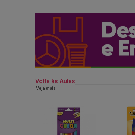
Volta às Aulas
Veja mais