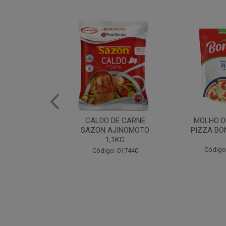
DE CARNE
MOLHO DE TOMATE
MARGAR
AJINOMOTO
PIZZA BONARE 1,7KG
PROFISS
,1KG
CUKI
Código: 049936
: 017440
Código