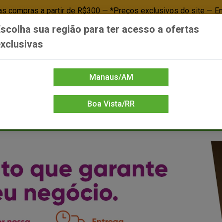
 compras a partir de R$300 — *Preços exclusivos do site — E
scolha sua região para ter acesso a ofertas
Já é cliente? - Entrar
Não é cl
xclusivas
Manaus/AM
Boa Vista/RR
DIENTE/PAPELARIA
FOOD SERVICE
FRIOS
LIMPEZA
MERCEA