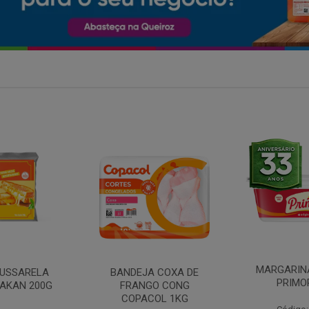
MARGARINA COM SAL
 COXA DE
FILE DE 
PRIMOR 250G
O CONG
FRANGO 
OL 1KG
BANDE