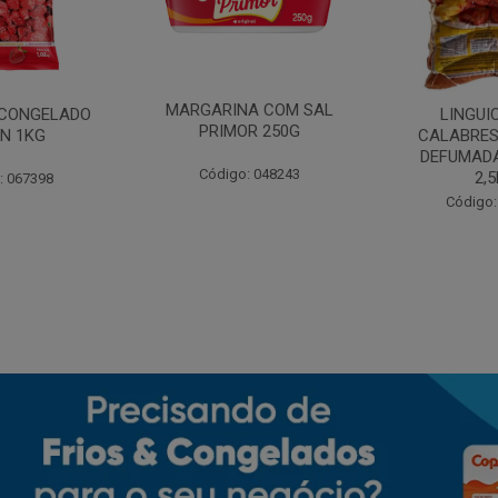
MARGARINA COM SAL
CONGELADO
LINGUI
PRIMOR 250G
N 1KG
CALABRES
DEFUMADA
Código: 048243
2,
: 067398
Código: