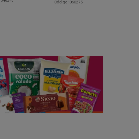
Código: 021782
Código:
 060275