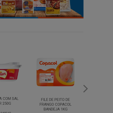
MANTEIGA COM SAL
FILE DE 
PEITO DE
PIRACANJUBA 500G
FRANGO
COPACOL
BANDEJ
JA 1KG