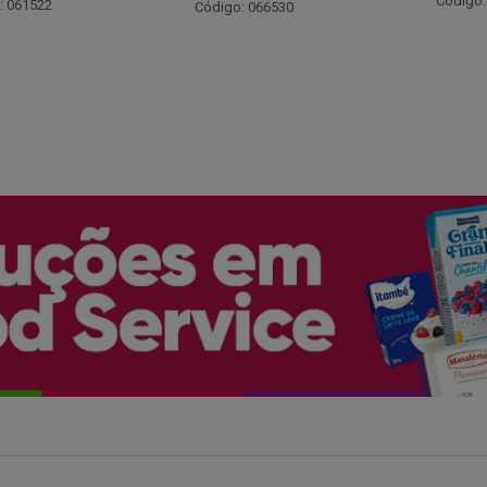
Código: 048243
: 066530
Código: