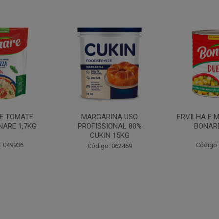
INA USO
ERVILHA E MILHO DUETO
BATATA PAL
IONAL 80%
BONARE 1,7KG
N 15KG
Código: 039756
Código:
: 062469