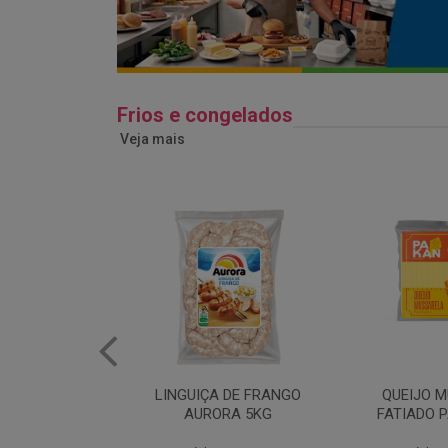
Frios e congelados
Veja mais
 DE FRANGO
QUEIJO MUSSARELA
BANDEJA
RA 5KG
FATIADO PAKAN 200G
FRANG
COPAC