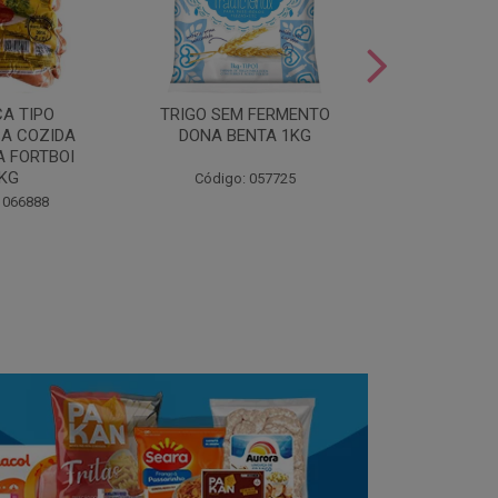
LEITE COND
CA TIPO
TRIGO SEM FERMENTO
- AU
A COZIDA
DONA BENTA 1KG
 FORTBOI
Código:
5KG
Código: 057725
 066888