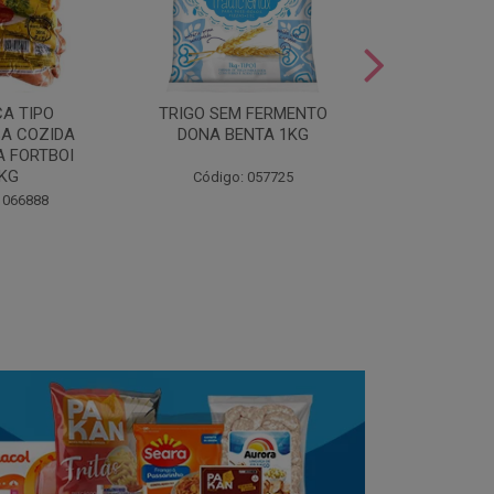
LEITE COND
CA TIPO
TRIGO SEM FERMENTO
- AU
A COZIDA
DONA BENTA 1KG
 FORTBOI
Código:
5KG
Código: 057725
 066888