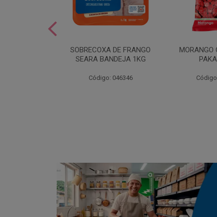
SOBREMESA
SOBRECOXA DE FRANGO
MORANGO 
STRAWPLAST
SEARA BANDEJA 1KG
PAKA
0UN
: 001292
Código: 046346
Código