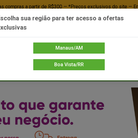
 compras a partir de R$300 — *Preços exclusivos do site — E
scolha sua região para ter acesso a ofertas
Já é cliente? - Entrar
Não é cl
xclusivas
Manaus/AM
Boa Vista/RR
DIENTE/PAPELARIA
FOOD SERVICE
FRIOS
LIMPEZA
MERCEA