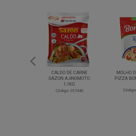
DE CARNE
MOLHO DE TOMATE
MARGAR
AJINOMOTO
PIZZA BONARE 1,7KG
PROFISS
,1KG
CUKI
Código: 049936
: 017440
Código