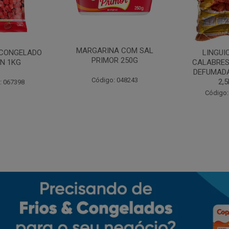
MARGARINA COM SAL
CONGELADO
LINGUI
PRIMOR 250G
N 1KG
CALABRES
DEFUMADA
Código: 048243
2,
: 067398
Código: