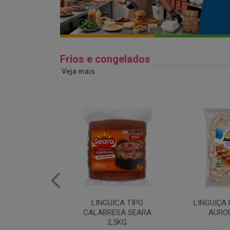
Frios e congelados
Veja mais
ICA TIPO
LINGUIÇA DE FRANGO
QUEIJO 
ESA SEARA
AURORA 5KG
FATIADO 
,5KG