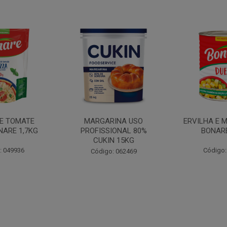
INA USO
ERVILHA E MILHO DUETO
BATATA PAL
IONAL 80%
BONARE 1,7KG
N 15KG
Código: 039756
Código:
: 062469