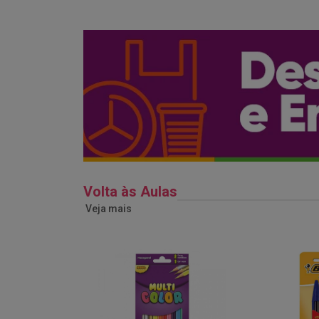
Volta às Aulas
Veja mais