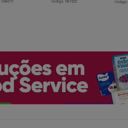
Código:
: 061522
Código: 066530