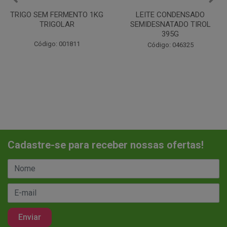
MENTO 1KG
LEITE CONDENSADO
CHANTILINHO E
LAR
SEMIDESNATADO TIROL
MIX
395G
01811
Código: 0
Código: 046325
Cadastre-se para receber nossas ofertas!