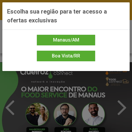
FRETE GRÁTIS nas compras a partir de R$300 —
Escolha sua região para ter acesso a
*Preços exclusivos do site — Entrega em até 24h
ofertas exclusivas
0
Manaus/AM
Boa Vista/RR