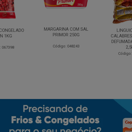
MARGARINA COM SAL
CONGELADO
LINGUI
PRIMOR 250G
N 1KG
CALABRES
DEFUMADA
Código: 048243
2,
: 067398
Código: