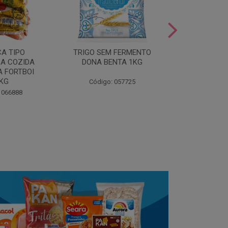
LEITE COND
CA TIPO
TRIGO SEM FERMENTO
- AU
A COZIDA
DONA BENTA 1KG
 FORTBOI
Código:
5KG
Código: 057725
 066888