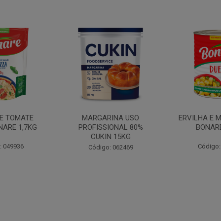
INA USO
ERVILHA E MILHO DUETO
BATATA PAL
IONAL 80%
BONARE 1,7KG
N 15KG
Código: 039756
Código:
: 062469