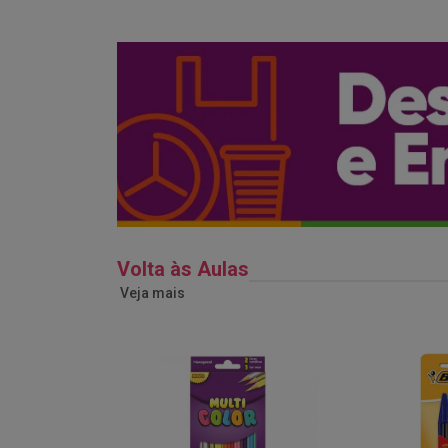
Volta às Aulas
Veja mais