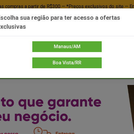
 compras a partir de R$300 — *Preços exclusivos do site — E
scolha sua região para ter acesso a ofertas
Já é cliente? - Entrar
Não é cl
xclusivas
Manaus/AM
Boa Vista/RR
DIENTE/PAPELARIA
FOOD SERVICE
FRIOS
LIMPEZA
MERCEA