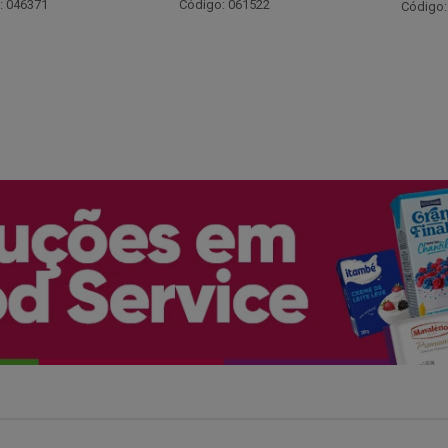
Código:
: 061522
Código: 066530