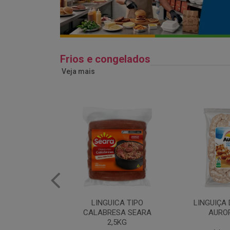
Frios e congelados
Veja mais
ICA TIPO
LINGUIÇA DE FRANGO
QUEIJO 
ESA SEARA
AURORA 5KG
FATIADO 
,5KG