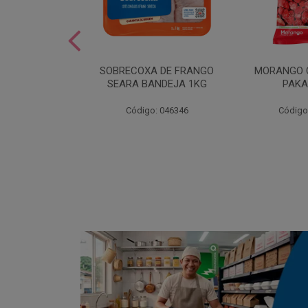
SOBREMESA
SOBRECOXA DE FRANGO
MORANGO 
STRAWPLAST
SEARA BANDEJA 1KG
PAKA
0UN
: 001292
Código: 046346
Código