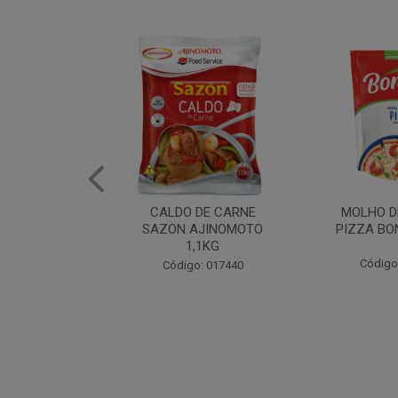
DE CARNE
MOLHO DE TOMATE
MARGAR
AJINOMOTO
PIZZA BONARE 1,7KG
PROFISS
,1KG
CUKI
Código: 049936
: 017440
Código